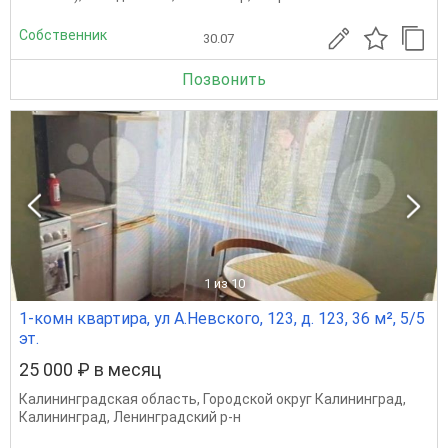
Собственник
30.07
Позвонить
1
из 10
1-комн квартира, ул А.Невского, 123, д. 123, 36 м², 5/5
эт.
25 000 ₽ в месяц
Калининградская область
,
Городской округ Калининград
,
Калининград
,
Ленинградский р-н