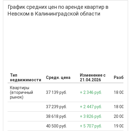
График средних цен по аренде квартир в
Невском в Калининградской области
Тип
Изменение с
Средн. цена
Разброс
недвижимости
21.04.2026
Квартиры
(вторичный
37 139 руб.
+ 2 346 руб.
18 000 ..
рынок)
37 239 руб.
+ 2 447 руб.
18 000 ..
38 618 руб.
+ 3 826 руб.
20 000 ..
40 500 руб.
+ 5 707 руб.
19 000 ..