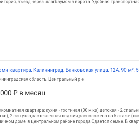
ритория, въезд через шлагбаумом в ворота. Удобная транспортная 
омн квартира, Калининград, Банковская улица, 12А, 90 м², 5
ининградская область
,
Центральный р-н
 000 ₽ в месяц
комнатная квартира: кухня - гостиная (30 м.кв),детская - 2 спальн
м.кв), 2 сан.узла,застекленная лоджия,расположена на 5 этаже (ли
пичном доме ,в центральном районе города.Сдается семье. В кварт