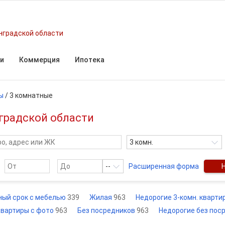
нградской области
и
Коммерция
Ипотека
ы
/
3 комнатные
градской области
3 комн.
--
Расширенная форма
ный срок с мебелью
339
Жилая
963
Недорогие 3-комн. кварт
вартиры с фото
963
Без посредников
963
Недорогие без пос