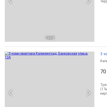
тер
1
из 5
3-к
Кал
70
Трёх
(17
кир