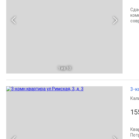
Сда
ком
сов
1
из 10
3-к
Кал
15
Ква
Пот