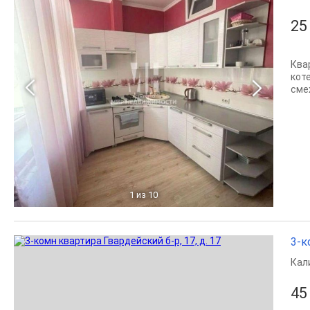
25
Ква
кот
сме
1
из 10
3-к
Кал
45