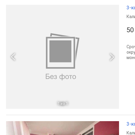
3-к
Кал
50
Сро
окр
мон
1
из 1
3-к
Кал