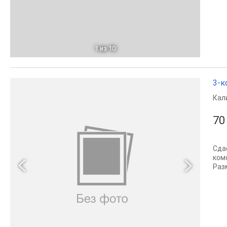
1
из 10
3-к
Кал
70
Сда
ком
Раз