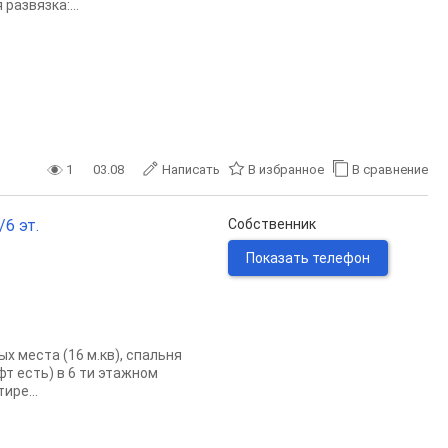
развязка:...
1
03.08
Написать
В избранное
В сравнение
/6 эт.
Собственник
Показать телефон
ых места (16 м.кв), спальня
фт есть) в 6 ти этажном
ире...