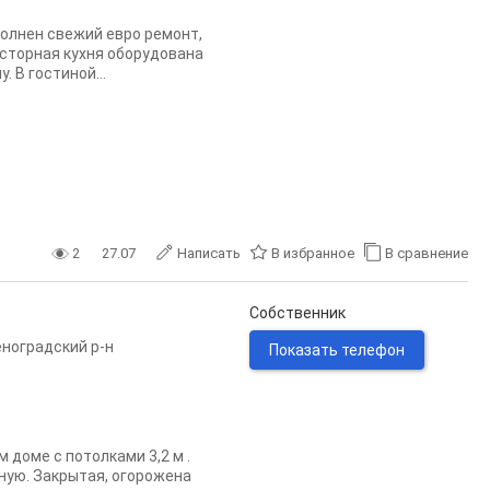
полнен свежий евро ремонт,
осторная кухня оборудована
 В гостиной...
2
27.07
Написать
В избранное
В сравнение
Собственник
ноградский р-н
Показать телефон
доме с потолками 3,2 м .
ную. Закрытая, огорожена