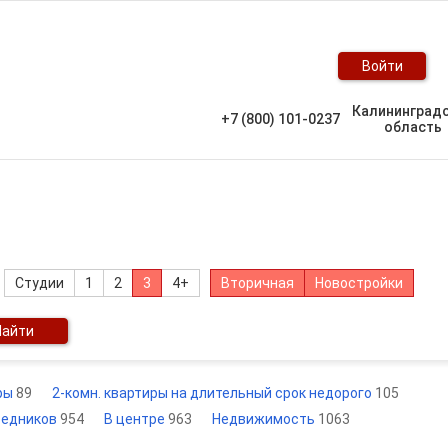
Войти
Калининград
+7 (800) 101-0237
область
Студии
1
2
3
4+
Вторичная
Новостройки
Найти
иры
89
2-комн. квартиры на длительный срок недорого
105
редников
954
В центре
963
Недвижимость
1063