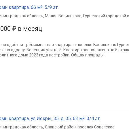
омн квартира, 66 м², 5/9 эт.
ининградская область
,
Малое Васильково
,
Гурьевский городской о
 000 ₽ в месяц
чно сдаётся трёхкомнатная квартира в посёлке Васильково Гурье
уга по адресу: Весенняя улица, 3. Квартира расположена на 5 эта
олитного дома 2023 года постройки. Общая площадь...
омн квартира, ул Искры, 35, д. 35, 63 м², 3/4 эт.
ининградская область
,
Славский район
,
поселок Советское