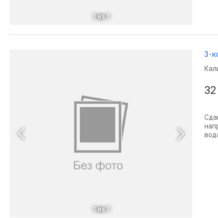
1
из 1
3-к
Кал
32
Сда
нап
вод
1
из 1