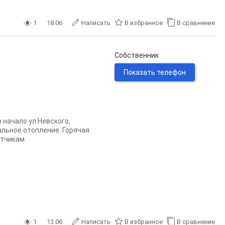
1
18.06
Написать
В избранное
В сравнение
Собственник
Показать телефон
 начало ул.Невского,
льное отопление. Горячая
ётчикам
1
13.06
Написать
В избранное
В сравнение