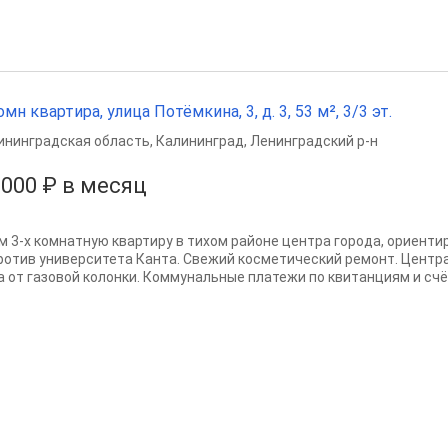
омн квартира, улица Потёмкина, 3, д. 3, 53 м², 3/3 эт.
ининградская область
,
Калининград
,
Ленинградский р-н
 000 ₽ в месяц
м 3-х комнатную квартиру в тихом районе центра города, ориентир
ротив университета Канта. Свежий косметический ремонт. Центра
а от газовой колонки. Коммунальные платежи по квитанциям и сч