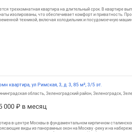
ется трехкомнатная квартира на длительный срок. В квартире вы
наты изолированы, что обеспечивает комфорт и приватность. Пр
ременной техникой, включая холодильник и посудомоечную машину.
омн квартира, ул Римская, 3, д. 3, 85 м², 3/5 эт.
ининградская область
,
Зеленоградский район
,
Зеленоградск
,
Зеле
5 000 ₽ в месяц
ртира в центре Москвы в фундаментальном кирпичном сталинском 
рясающие виды из панорамных окон на Москву -реку и на набереж