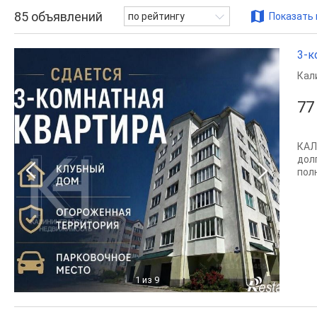
85
объявлений
по рейтингу
Показать 
3-к
Кал
77
КАЛ
дол
пол
1
из 9