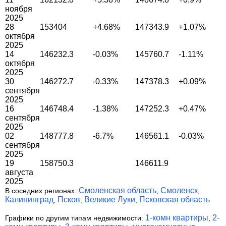
ноября
2025
28
153404
+4.68%
147343.9
+1.07%
октября
2025
14
146232.3
-0.03%
145760.7
-1.11%
октября
2025
30
146272.7
-0.33%
147378.3
+0.09%
сентября
2025
16
146748.4
-1.38%
147252.3
+0.47%
сентября
2025
02
148777.8
-6.7%
146561.1
-0.03%
сентября
2025
19
158750.3
146611.9
августа
2025
Смоленская область
Смоленск
В соседних регионах:
,
,
Калининград
Псков
Великие Луки
Псковская область
,
,
,
1-комн квартиры
2-
Графики по другим типам недвижимости:
,