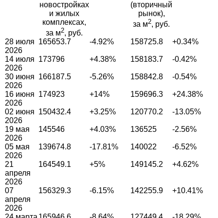
новостройках
(вторичный
и жилых
рынок),
комплексах,
2
за м
, руб.
2
за м
, руб.
28 июля
165653.7
-4.92%
158725.8
+0.34%
2026
14 июля
173796
+4.38%
158183.7
-0.42%
2026
30 июня
166187.5
-5.26%
158842.8
-0.54%
2026
16 июня
174923
+14%
159696.3
+24.38%
2026
02 июня
150432.4
+3.25%
120770.2
-13.05%
2026
19 мая
145546
+4.03%
136525
-2.56%
2026
05 мая
139674.8
-17.81%
140022
-6.52%
2026
21
164549.1
+5%
149145.2
+4.62%
апреля
2026
07
156329.3
-6.15%
142255.9
+10.41%
апреля
2026
24 марта
165946.6
-8.64%
127449.4
-18.29%