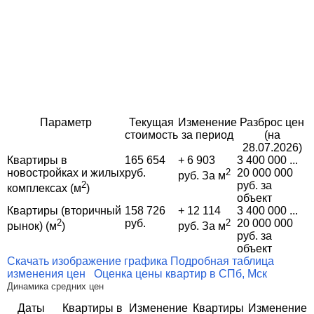
Параметр
Текущая
Изменение
Разброс цен
стоимость
за период
(на
28.07.2026)
Квартиры в
165 654
+ 6 903
3 400 000 ...
новостройках и жилых
руб.
2
20 000 000
руб. За м
2
руб. за
комплексах (м
)
объект
Квартиры (вторичный
158 726
+ 12 114
3 400 000 ...
2
руб.
2
20 000 000
рынок) (м
)
руб. За м
руб. за
объект
Скачать изображение графика
Подробная таблица
изменения цен
Оценка цены квартир в СПб, Мск
Динамика средних цен
Даты
Квартиры в
Изменение
Квартиры
Изменение