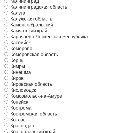
Калининград
Калининградская область
Калуга
Калужская область
Каменск-Уральский
Камчатский край
Карачаево-Черкесская Республика
Каспийск
Кемерово
Кемеровская область
Керчь
Кимры
Кинешма
Киров
Кировская область
Кисловодск
Комсомольск-на-Амуре
Копейск
Кострома
Костромская область
Котлас
Краснодар
Краснодарский край