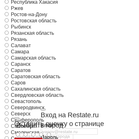
Республика Хакасия
Ржев
Ростов-на-Дону
Ростовская область
Рыбинск
Рязанская область
Рязань
Салават
Самара
Самарская область
Саранск
Саратов
Саратовская область
Саров
Сахалинская область
Свердловская область
Севастополь
Северодвинск
Северск
Вход на Restate.ru
Симферополь
Оставить оценку о странице
Выбрать город
Email
Смоленск
Смоленская область
Пароль
Соликамск