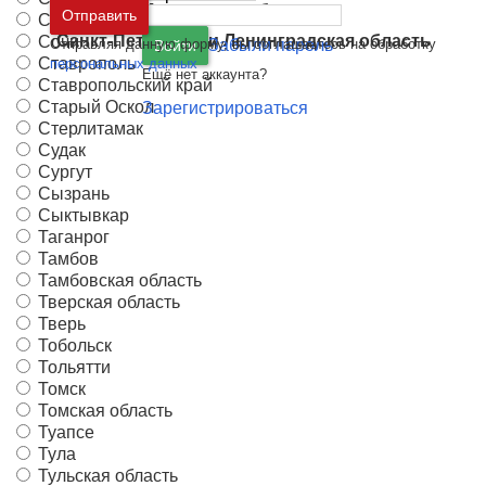
Москва
и
Московская область
Отправить
Сортавала
Санкт-Петербург
и
Ленинградская область
Сочи
Отправляя данную форму, вы соглашаетесь на обработку
Забыли пароль
Войти
Ставрополь
персональных данных
Ещё нет аккаунта?
Ставропольский край
Старый Оскол
Зарегистрироваться
Стерлитамак
Судак
Сургут
Сызрань
Сыктывкар
Таганрог
Тамбов
Тамбовская область
Тверская область
Тверь
Тобольск
Тольятти
Томск
Томская область
Туапсе
Тула
Тульская область