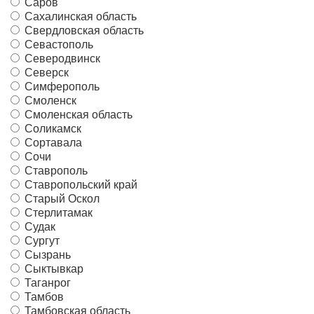
Саров
Сахалинская область
Свердловская область
Севастополь
Северодвинск
Северск
Симферополь
Смоленск
Смоленская область
Соликамск
Сортавала
Сочи
Ставрополь
Ставропольский край
Старый Оскол
Стерлитамак
Судак
Сургут
Сызрань
Сыктывкар
Таганрог
Тамбов
Тамбовская область