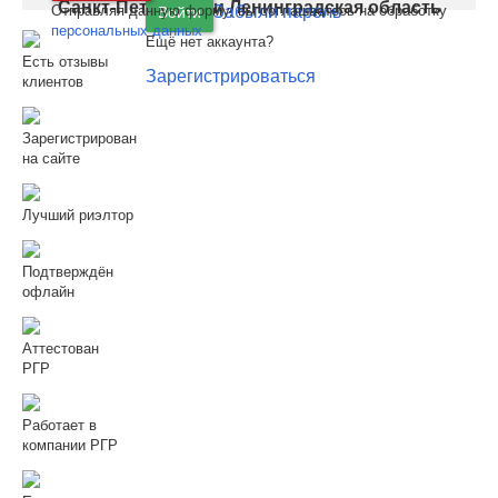
Санкт-Петербург
и
Ленинградская область
Отправляя данную форму, вы соглашаетесь на обработку
Забыли пароль
Войти
персональных данных
Ещё нет аккаунта?
Есть отзывы
Зарегистрироваться
клиентов
Зарегистрирован
на сайте
Лучший риэлтор
Подтверждён
офлайн
Аттестован
РГР
Работает в
компании РГР