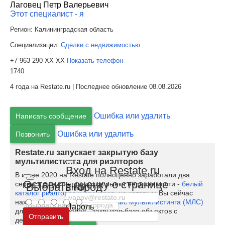
Лаговец Петр Валерьевич
Этот специалист - я
Регион:
Калининградская область
Специализации:
Сделки с недвижимостью
+7 963 290 XX XX
Показать телефон
1740
4 года на Restate.ru | Последнее обновление 08.08.2026
Ошибка или удалить
Написать сообщение
Ошибка или удалить
Позвонить
Restate.ru запускает закрытую базу
мультилистинга для риэлторов
Вход на Restate.ru
В июне 2020 на Restate полноценно заработали два
Оставить оценку о странице
сервиса для специалистов рынка недвижимости -
белый
Выбрать город
Email
каталог риэлторов и брокеров
, на которым Вы сейчас
находитесь, и
бесплатный сервис мультилистинга (МЛС)
Пароль
для профессионалов - закрытая база объектов с
Москва
и
Московская область
Отправить
делением комиссии.