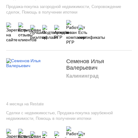
Продажа-покупка загородной недвижимости
,
Сопровождение
сделок
,
Помощь в получении ипотеки
Семенов Илья
Валерьевич
Калининград
4 месяца на Restate
Сделки с недвижимостью
,
Продажа-покупка зарубежной
недвижимости
,
Помощь в получении ипотеки