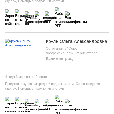
сделок
,
Помощь в получении ипотеки
Круль Ольга Александровна
Сотрудник в "Союз
профессиональных риелторов"
Калининград
4 года 3 месяца на Restate
Продажа-покупка загородной недвижимости
,
Сопровождение
сделок
,
Помощь в получении ипотеки