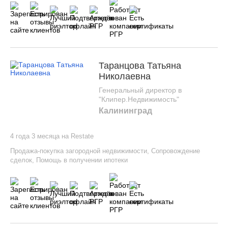
Таранцова Татьяна
Николаевна
Генеральный директор в
"Клипер.Недвижимость"
Калининград
4 года 3 месяца на Restate
Продажа-покупка загородной недвижимости
,
Сопровождение
сделок
,
Помощь в получении ипотеки