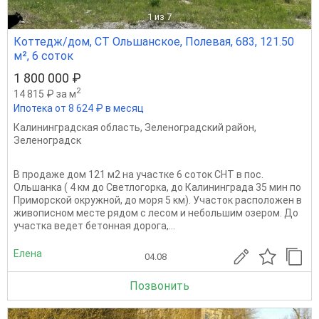
1
из 7
Коттедж/дом, СТ Ольшанское, Полевая, 683, 121.50
м², 6 соток
1 800 000 ₽
2
14 815 ₽ за м
Ипотека от 8 624 ₽ в месяц
Калининградская область
,
Зеленоградский район
,
Зеленоградск
В продаже дом 121 м2 на участке 6 соток СНТ в пос.
Ольшанка ( 4 км до Светлогорка, до Калининграда 35 мин по
Приморской окружной, до моря 5 км). Участок расположен в
живописном месте рядом с лесом и небольшим озером. До
участка ведет бетонная дорога,...
Елена
04.08
Позвонить