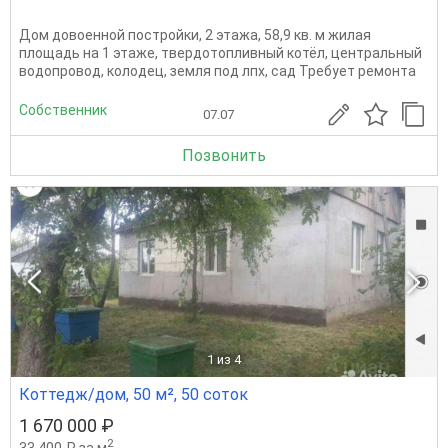
Дом довоенной постройки, 2 этажа, 58,9 кв. м жилая
площадь на 1 этаже, твердотопливный котёл, центральный
водопровод, колодец, земля под лпх, сад Требует ремонта
Собственник
07.07
Позвонить
1
из 4
Коттедж/дом, 50 м², 50 соток
1 670 000 ₽
2
33 400 ₽ за м