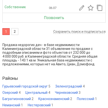
Собственник
06.07
Позвонить
1
2
Сохранить поиск и подписаться
Продажа недорогих дач - в базе недвижимости
Калининградской области 31 объявление по продаже с
подробным описанием и фото объектов от
232 000
до
4 000 000
руб. в Калининградской области. Средняя общая
площадь - 143.1 кв.м. Уникальная база недвижимости с
предложениями, которых нет на Авито, Циан, Домофонд.
Районы
Гурьевский городской округ
5
Зеленоградский
4
Озерский
4
Центральный
4
Черняховский
3
Багратионовский
2
Краснознаменский
2
Полесский
1
Неманский
1
Нестеровский
1