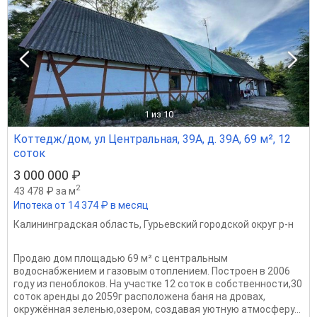
1
из 10
Коттедж/дом, ул Центральная, 39А, д. 39А, 69 м², 12
соток
3 000 000 ₽
2
43 478 ₽ за м
Ипотека от 14 374 ₽ в месяц
Калининградская область
,
Гурьевский городской округ р-н
Продаю дом площадью 69 м² с центральным
водоснабжением и газовым отоплением. Построен в 2006
году из пеноблоков. На участке 12 соток в собственности,30
соток аренды до 2059г расположена баня на дровах,
окружённая зеленью,озером, создавая уютную атмосферу...