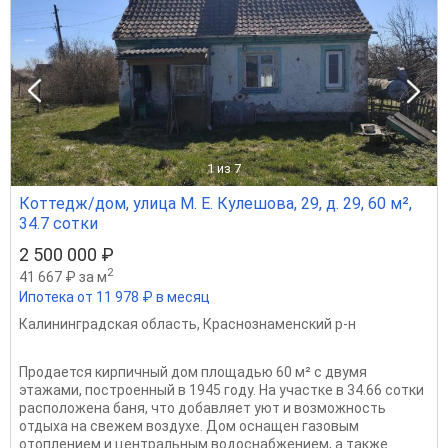
1
из 7
Коттедж/дом, улица М. Е. Кулешова, 29, д. 29, 60 м²,
34.7 сотки
2 500 000 ₽
2
41 667 ₽ за м
Ипотека от 11 978 ₽ в месяц
Калининградская область
,
Краснознаменский р-н
Продается кирпичный дом площадью 60 м² с двумя
этажами, построенный в 1945 году. На участке в 34.66 сотки
расположена баня, что добавляет уют и возможность
отдыха на свежем воздухе. Дом оснащен газовым
отоплением и центральным водоснабжением, а также...