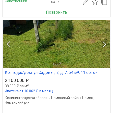
Собственник
04.07
Позвонить
1
из 7
Коттедж/дом, ул Садовая, 7, д. 7, 54 м², 11 соток
2 100 000 ₽
2
38 889 ₽ за м
Ипотека от 10 062 ₽ в месяц
Калининградская область
,
Неманский район
,
Неман
,
Неманский р-н