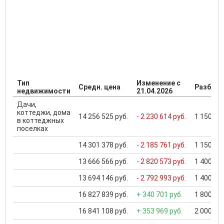
Тип
Изменение с
Средн. цена
Разброс
недвижимости
21.04.2026
Дачи,
коттеджи, дома
14 256 525 руб.
- 2 230 614 руб.
1 150 000
в коттеджных
поселках
14 301 378 руб.
- 2 185 761 руб.
1 150 000
13 666 566 руб.
- 2 820 573 руб.
1 400 000
13 694 146 руб.
- 2 792 993 руб.
1 400 000
16 827 839 руб.
+ 340 701 руб.
1 800 000
16 841 108 руб.
+ 353 969 руб.
2 000 000