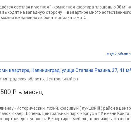
даётся светлая и уютная 1-комнатная квартира площадью 38 м² на
а выходят на западную сторону — в квартире много естественного
, можно ежедневно любоваться закатами. О...
ещё 2 объявл
омн квартира, Калининград, улица Степана Разина, 37, 41 м²,
ининградская область
,
Центральный р-н
 500 ₽ в месяц
иенау - Исторический, тихий, красивый ( лучший !!! ) район в цент
лавок, сквер Шопена, Центральный парк, корпус БФУ имени Канта...
спортная доступность. В квартире - мебель, телевизоры, интернет,