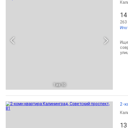
Кал
14
263 
Ипо
Ище
сов
ули
1
из 10
2-к
Кал
13