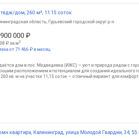
тедж/дом, 260 м², 11.15 соток
ининградская область
,
Гурьевский городской округ р-н
 900 000 ₽
2
08 ₽ за м
тека от 71 466 ₽ в месяц
даётся дом в пос. Медведевка (ИЖС) — уют и природа рядом с го
орошим расположением и потенциалом для создания идеального 
260 кв. м на участке 11,15 соток — отличный вариант для комфортн
омн квартира, Калининград, улица Молодой Гвардии, 34, 55 м