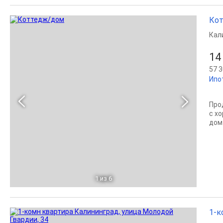
Кот
Кал
14
57 3
Ипо
Про
с х
дом 
1
из 6
1-к