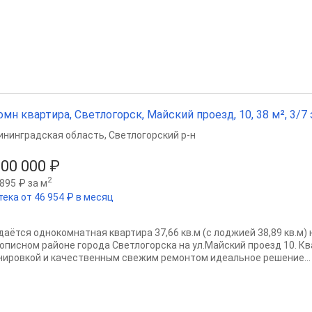
омн квартира, Светлогорск, Майский проезд, 10, 38 м², 3/7 
ининградская область
,
Светлогорский р-н
800 000 ₽
2
895 ₽ за м
тека от 46 954 ₽ в месяц
даётся однокомнатная квартира 37,66 кв.м (с лоджией 38,89 кв.м)
описном районе города Светлогорска на ул.Майский проезд 10. Кв
нировкой и качественным свежим ремонтом идеальное решение...