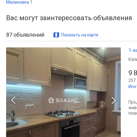
Малиновка
1
Вас могут заинтересовать объявления
87
объявлений
Показать на карте
1-к
Кал
9 
257 
Ипо
Про
жив
пла