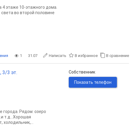
 4 этаже 10-этажного дома.
 света во второй половине
ения
1
31.07
Написать
В избранное
В сравнение
 3/3 эт.
Собственник
Показать телефон
ре города. Рядом: озеро
и т.д...Хорошая
 холодильник,...