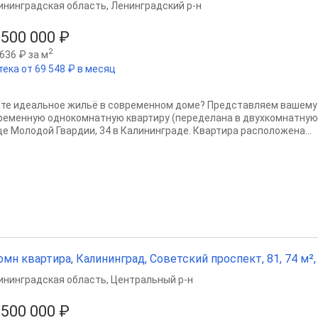
ининградская область
,
Ленинградский р-н
 500 000 ₽
2
636 ₽ за м
тека от 69 548 ₽ в месяц
те идеальное жильё в современном доме? Представляем вашему
ременную однокомнатную квартиру (переделана в двухкомнатную) 
це Молодой Гвардии, 34 в Калининграде. Квартира расположена...
омн квартира, Калининград, Советский проспект, 81, 74 м², 
ининградская область
,
Центральный р-н
 500 000 ₽