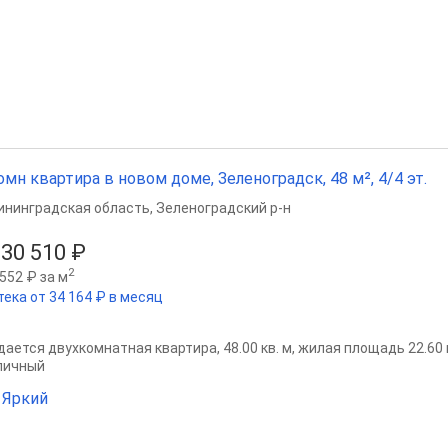
омн квартира в новом доме, Зеленоградск, 48 м², 4/4 эт.
ининградская область
,
Зеленоградский р-н
130 510 ₽
2
552 ₽ за м
тека от 34 164 ₽ в месяц
ается двухкомнатная квартира, 48.00 кв. м, жилая площадь 22.60 кв
пичный
 Яркий