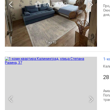
Про
Окн
дня
1
из 10
1-к
Кал
28
Амал
Поп
тран