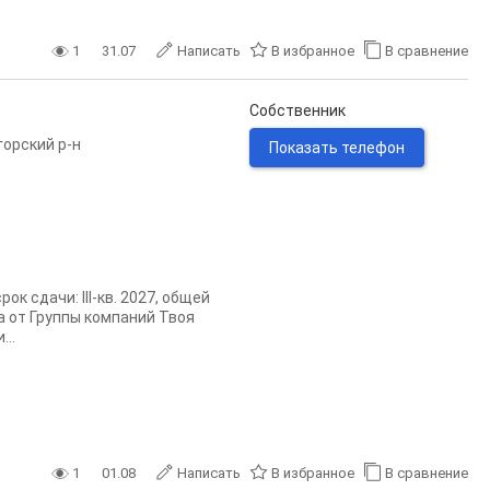
1
31.07
Написать
В избранное
В сравнение
Собственник
горский р-н
Показать телефон
к сдачи: III-кв. 2027, общей
а от Группы компаний Твоя
..
1
01.08
Написать
В избранное
В сравнение