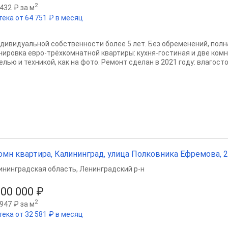
2
432 ₽ за м
тека от 64 751 ₽ в месяц
ндивидуальной собственности более 5 лет. Без обременений, полн
нировка евро-трёхкомнатной квартиры: кухня-гостиная и две комн
лью и техникой, как на фото. Ремонт сделан в 2021 году: влагостой
омн квартира, Калининград, улица Полковника Ефремова, 2, 
ининградская область
,
Ленинградский р-н
800 000 ₽
2
947 ₽ за м
тека от 32 581 ₽ в месяц