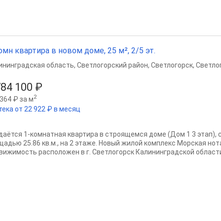
омн квартира в новом доме, 25 м², 2/5 эт.
ининградская область
,
Светлогорский район
,
Светлогорск
,
Светло
784 100 ₽
2
364 ₽ за м
тека от 22 922 ₽ в месяц
аётся 1-комнатная квартира в строящемся доме (Дом 1 3 этап), сро
щадью 25.86 кв.м., на 2 этаже. Новый жилой комплекс Морская нот
вижимость расположен в г. Светлогорск Калининградской области.