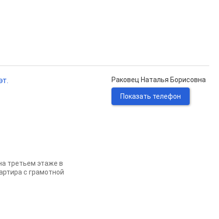
эт.
Раковец Наталья Борисовна
Показать телефон
 на третьем этаже в
артира с грамотной