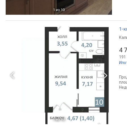
1
из 10
1-к
Кал
4 
191 
Ипо
Прод
пло
Нед
1
из 10