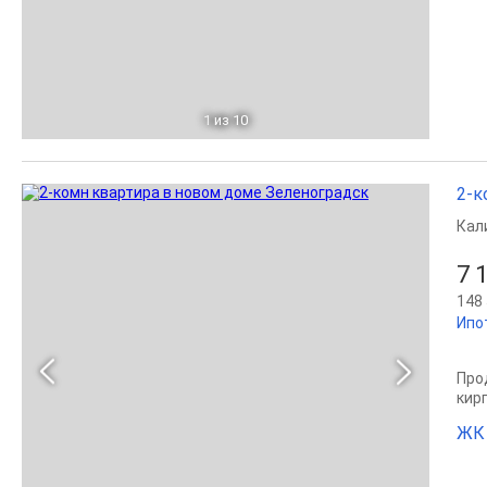
1
из 10
2-к
Кал
7 
148 
Ипо
Прод
кир
ЖК