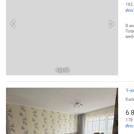
182 
Ипо
В и
Пла
мебе
1
из 10
1-к
Кал
6 
178 
Ипо