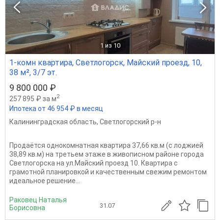
1
из 10
1-комн квартира, Светлогорск, Майский проезд, 10,
38 м², 3/7 эт.
9 800 000 ₽
2
257 895 ₽ за м
Ипотека от 46 954 ₽ в месяц
Калининградская область
,
Светлогорский р-н
Продаётся однокомнатная квартира 37,66 кв.м (с лоджией
38,89 кв.м) на третьем этаже в живописном районе города
Светлогорска на ул.Майский проезд 10. Квартира с
грамотной планировкой и качественным свежим ремонтом
идеальное решение...
Раковец Наталья
31.07
Борисовна