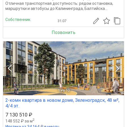
Отличная транспортная доступность: рядом остановка,
маршрутки и автобусы до Калининграда, Балтийска...
Собственник
31.07
Позвонить
1
из 10
2-комн квартира в новом доме, Зеленоградск, 48 м²,
4/4 эт.
7 130 510 ₽
2
148 552 ₽ за м
Ипотека от 34 164 ₽ в месяц