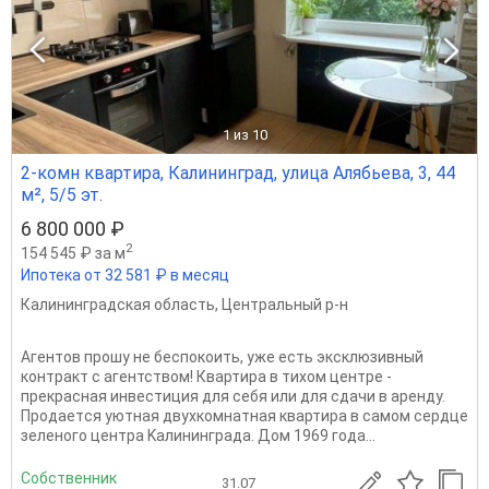
1
из 10
2-комн квартира, Калининград, улица Алябьева, 3, 44
м², 5/5 эт.
6 800 000 ₽
2
154 545 ₽ за м
Ипотека от 32 581 ₽ в месяц
Калининградская область
,
Центральный р-н
Агентов прошу не беспокоить, уже есть эксклюзивный
контракт с агентством! Квартира в тихом центре -
прекрасная инвестиция для себя или для сдачи в аренду.
Прoдaeтcя уютная двуxкомнатная квартиpа в cамом сeрдце
зeленoгo цeнтpa Kалининградa. Дом 1969 гoдa...
Собственник
31.07