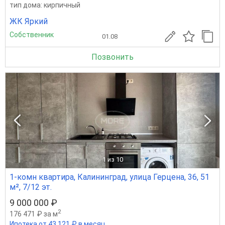
тип дома: кирпичный
ЖК Яркий
Собственник
01.08
Позвонить
1
из 10
1-комн квартира, Калининград, улица Герцена, 36, 51
м², 7/12 эт.
9 000 000 ₽
2
176 471 ₽ за м
Ипотека от 43 121 ₽ в месяц