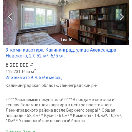
1
из 10
3-комн квартира, Калининград, улица Александра
Невского, 27, 52 м², 5/5 эт.
6 200 000 ₽
2
119 231 ₽ за м
Ипотека от 29 706 ₽ в месяц
Калининградская область
,
Ленинградский р-н
???? Уважаемые покупатели! ???? В продаже светлая и
теплая 3х-комнaтная квaртира в центре престижного
Ленинградского района возле Верхнего озера! * Общая
площадь - 52,3 м² * Кухня - 6.0м² * Комнаты - 14,7м², 10,8м²,
10м² * Ухоженный застекленный балкон...