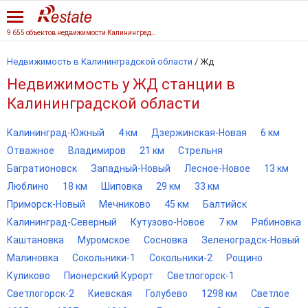
9 655 объектов недвижимости Калининградской области
Недвижимость в Калининградской области
/
Жд
Недвижимость у ЖД станции в
Калининградской области
Калининград-Южный
4 км
Дзержинская-Новая
6 км
Отважное
Владимиров
21 км
Стрельня
Багратионовск
Западный-Новый
Лесное-Новое
13 км
Люблино
18 км
Шиповка
29 км
33 км
Приморск-Новый
Мечниково
45 км
Балтийск
Калининград-Северный
Кутузово-Новое
7 км
Рябиновка
Каштановка
Муромское
Сосновка
Зеленоградск-Новый
Малиновка
Сокольники-1
Сокольники-2
Рощино
Куликово
Пионерский Курорт
Светлогорск-1
Светлогорск-2
Киевская
Голубево
1298 км
Светлое