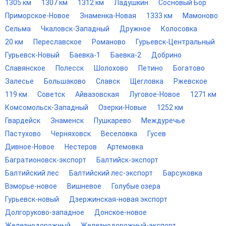
1305 км
1307 км
1312 км
Ладушкин
Сосновый Бор
Приморское-Новое
Знаменка-Новая
1333 км
Мамоново
Сельма
Чкаловск-Западный
Дружное
Колосовка
20 км
Переславское
Романово
Гурьевск-Центральный
Гурьевск-Новый
Баевка-1
Баевка-2
Добрино
Славянское
Полесск
Шолохово
Петино
Богатово
Залесье
Большаково
Славск
Щегловка
Ржевское
119 км
Советск
Айвазовская
Луговое-Новое
1271 км
Комсомольск-Западный
Озерки-Новые
1252 км
Гвардейск
Знаменск
Пушкарево
Междуречье
Пастухово
Черняховск
Веселовка
Гусев
Дивное-Новое
Нестеров
Артемовка
Багратионовск-экспорт
Балтийск-экспорт
Балтийский лес
Балтийский лес-экспорт
Барсуковка
Взморье-новое
Вишневое
Голубые озера
Гурьевск-новый
Дзержинская-новая экспорт
Долгоруково-западное
Донское-новое
Железнодорожный
Железнодорожный-экспорт